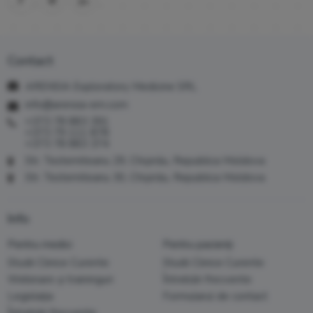
Contact
ARENSIA Exploratory Medicine SRL
info@arensia-em.com
+373 78 883 391
+373 79 111 878
+373 78 883 374
Str. Testemiteanu 29, Chișinău, Republica Moldova
Str. Testemiteanu 30, Chișinău, Republica Moldova
Info
Pentru medici
Pentru pacienți
Studii Clinice Curente
Studii Clinice Curente
Webinare și traininguri
Întrebări frecvente
Legislația
Formularul de contact
Întrebări frecvente