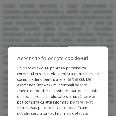
Aceste cercetări reprezintă o etapă indispensabilă în
evaluarea siguranței, eficacității și calității noilor tratamente,
contribuind direct la progresul medicinei și la identificarea unor
soluții terapeutice capabile să salveze vieți. În ultimii ani,
domeniul cercetării clinice a cunoscut o Dezvoltare
semnificativă la nivel global, inclusiv în Republica Moldova.
Creșterea numărului de studii clinice desfășurate în țara
noastră reflectă consolidarea capacităților sistemului medical
și oferă pacienților acces la tratamente inovatoare și la
tehnologii medicale de ultimă generație, înainte ca acestea să
Acest site folosește cookie-uri
devină disponibile pe scară largă.
Folosim cookie-uri pentru a personaliza
ARENSIA Exploratory Medicine, companie germană
conținutul și reclamele, pentru a oferi funcții de
specializată în studii clinice de fază timpurie, își desfășoară
social media și pentru a analiza traficul. De
activitatea inclusiv în Republica Moldova prin intermediul unor
asemenea, împărtășim informații despre
unități moderne de cercetare clinică amplasate în cadrul celor
traficul de pe site-ul nostru cu partenerii noștri
mai mari spitale din țară, contribuind activ la dezvoltarea
de social media, publicitate și analiză, care le
cercetării medicale și la facilitarea accesului pacienților la
pot combina cu alte informații pe care le-ați
terapii inovatoare.
furnizat sau pe care le-au colectat în urma
utilizării serviciilor lor. Informații detaliate