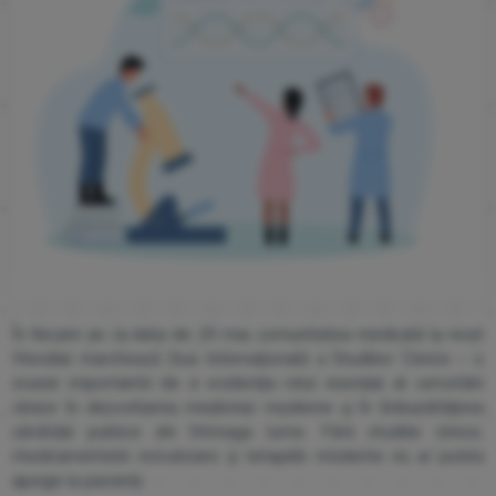
În fiecare an, la data de 20 mai, comunitatea medicală la nivel
Mondial marchează Ziua Internațională a Studiilor Clinice – o
ocazie importantă de a evidenția rolul esențial al cercetării
clinice în dezvoltarea medicinei moderne și în îmbunătățirea
sănătății publice din întreaga lume. Fără studiile clinice,
medicamentele inovatoare și terapiile moderne nu ar putea
ajunge la pacienți.