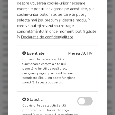
Echipele noastre multidisciplinare, formate din medici
despre utilizarea cookie-urilor necesare,
cercetători și specialiști cu vastă experiență, își desfășoară
esențiale pentru navigarea pe acest site, și a
activitatea în conformitate cu cele mai riguroase standarde
cookie-urilor opționale, pe care le puteți
internaționale de etică și bună practică clinică.
selecta mai jos, precum și despre modul în
care vă puteți revizui sau retrage
În cadrul activității sale, ARENSIA colaborează cu unele dintre
consimțământul în orice moment, pot fi găsite
cele mai importante companii farmaceutice și de
în
Declarația de confidențialitate
.
biotehnologie la nivel internațional, susținând dezvoltarea unor
noi opțiuni terapeutice în multiple arii medicale, inclusiv
oncologie, cardiologie, neurologie, boli metabolice, boli
Esențiale
Mereu ACTIV
autoimune sau afecțiuni rare.
Cookie-urile necesare ajută la
funcționarea corectă a site-ului,
Studiile clinice au demonstrat, de-a lungul timpului, impactul
permițând funcții de bază precum
lor major asupra sănătății publice globale. În ultimii ani, datorită
navigarea paginii și accesul la zone
progresului cercetării clinice, au fost dezvoltate terapii
securizate. Site-ul nu poate funcționa
inovatoare pentru tratamentul cancerului, bolilor rare,
corect fără aceste cookie-uri.
afecțiunilor neurologice și bolilor autoimune, oferind pacienților
noi speranțe și opțiuni terapeutice tot mai eficiente.
Statistici
Permite cookie-uri sta
Cu ocazia Zilei Internaționale a Studiilor Clinice 2026,
Cookie-urile de statistică ajută
ARENSIA transmite sincere mulțumiri și apreciere tuturor
proprietarii site-ului să înțeleagă
pacienților, medicilor cercetători, coordonatorilor de studii și
modul în care vizitatorii interacționează