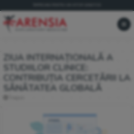
ÎMPREUNĂ PENTRU UN VIITOR SĂNĂTOS!
ZIUA INTERNAȚIONALĂ A
STUDIILOR CLINICE:
CONTRIBUȚIA CERCETĂRII LA
SĂNĂTATEA GLOBALĂ
Înapoi