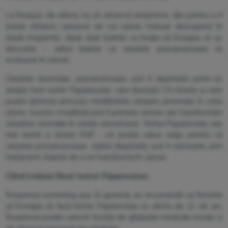
La început, de obicei, nu se observă simptome, dar pentru a fi
tratat eficient, cancerul de col uterin trebuie descoperit în
stadii incipiente, ideal chiar înainte ca boala să înceapă să se
dezvolte – adică înainte ca celulele precanceroase să
evolueze în cancer.
Celulele anormale, precanceroase, pot fi depistate printr-un
simplu test numit Papanicolau, care durează 15 minute și care
poate detecta precoce modificările celulare anormale în colul
uterin. Aceste modificări pot fi primele semne ale transformării
celulelor normale în celule canceroase. Testul Papanicolau sau
mai numit și testul PAP - ne poate salva viața, pentru că
celulele precanceroase, odată depistate, pot fi eliminate, prin
tratament, înainte de a se transforma în cancer.
Când trebuie făcut testul Papanicolau:
Începerea screening-ului: În general, se recomandă ca femeile
să înceapă să facă testul Papanicolau la vârsta de 21 de ani.
Începerea poate varia în funcție de ghidurile medicale locale și