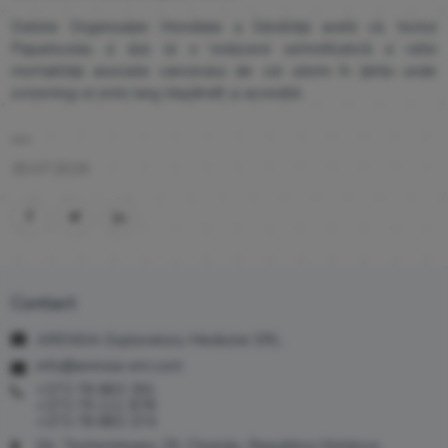
Datele Organizației Mondiale a Sănătății arată că, testul
Papanicolau a dus la o reducere semnificativă a ratei
mortalității asociate cancerului de col uterin în țările unde
screening-ul este larg răspândit și accesibil.
20.07.2024
Contact
ARENSIA Exploratory Medicine SRL
info@arensia-em.com
+373 78 883 391
+373 79 111 878
+373 78 883 374
Str. Testemiteanu 29, Chișinău, Republica Moldova