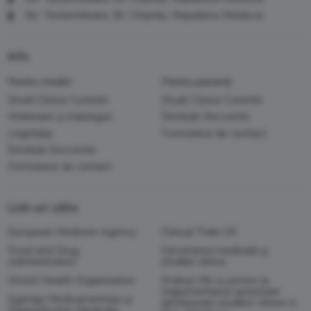
Str. Testemiteanu 30, Chișinău, Republica Moldova
Info
Pentru medici
Pentru pacienți
Studii Clinice Curente
Studii Clinice Curente
Webinare și traininguri
Întrebări frecvente
Legislația
Formularul de contact
Întrebări frecvente
Formularul de contact
Link-uri utile
European Medicine Agency
Clinical Trials US
Food and Drug
Cercetarea medicală şi
Administration
studiile clinice
World Health Organization
Ordinul MS cu privire la
reglementarea autorizarii
Agenţia Medicamentului şi
desfasurarii studiilor clinice in
Dispozitivelor Medicale