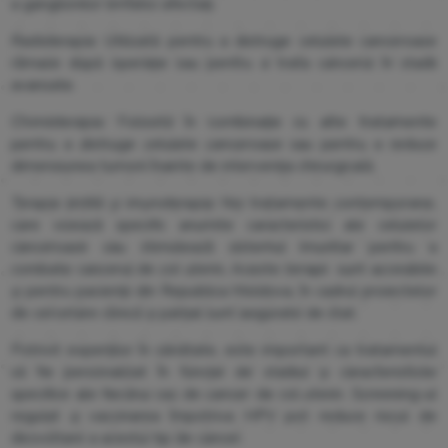
a ganglionilor limfatici afectați.
Radioterapia
: Utilizată pentru a distruge celulele canceroase
rămase după operație sau pentru a trata cancerul în stadii
avansate.
Chimioterapia
: Folosită în combinație cu alte tratamente
pentru a distruge celulele canceroase sau pentru a reduce
dimensiunea tumorii înainte de intervenția chirurgicală.
Terapia țintită și imunoterapia:
Noi tratamente contemporane,
care vizează specific anumite caracteristici ale celulelor
canceroase sau stimulează sistemul imunitar pentru a
combate cancerul de col uterin. Aceste terapii sunt accesibile
și pentru pacienții din Republica Moldova, în cadrul proiectelor
de cercetare clinică și parțial sunt asigurate de stat.
Potrivit experților în sănătate, este important ca tratamentul
să fie personalizat în funcție de stadiul și caracteristicile
specifice ale fiecărui caz de cancer de col uterin. Screening-ul
regulat și vaccinarea împotriva HPV pot reduce riscul de
dezvoltare a acestui tip de cancer.