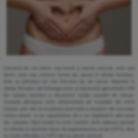
Cancerul de col uterin, mai numit și cancer cervical, este una
dintre cele mai comune forme de cancer în rândul femeilor.
Este al patrulea cel mai frecvent tip de cancer depistat în
rândul femeilor din întreaga lume și reprezintă aproximativ 8%
din totalul cazurilor și deceselor totale cauzate de cancer.
Această afecțiune este determinată de mutațiile din ADN
celular, care duc la creșterea anormală a celulelor din mucoasa
colului uterin, ce au capacitatea de a se răspândi în alte parți
ale corpului, dacă boala nu este tratată. Este adesea asociat
cu infecția cu anumite tipuri de papilomavirus uman (HPV), deși
nu toate infecțiile cu HPV duc la cancer cervical.