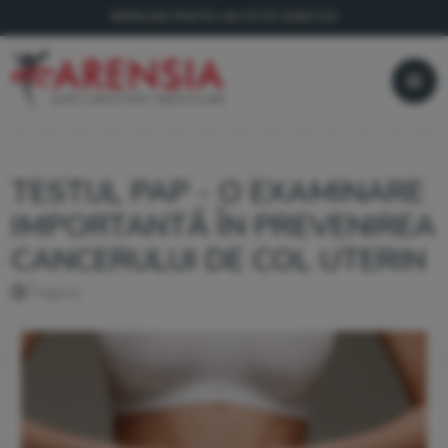
ÎMPREUNĂ PENTRU UN VIITOR SĂNĂTOS!
TESTUL PAP - O EXAMINARE
IMPORTANTĂ ÎN PREVENIREA
CANCERULUI DE COL UTERIN
Înapoi