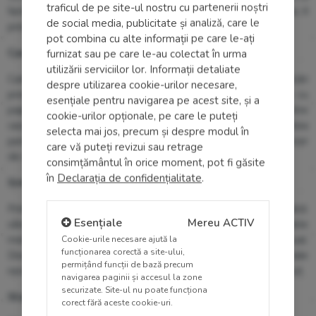
traficul de pe site-ul nostru cu partenerii noștri
femeile peste 65 de ani, în condițiile în care ele ar putea fi
de social media, publicitate și analiză, care le
prevenite prin teste de screening regulate.
pot combina cu alte informații pe care le-ați
Cauzele apariției cancerului de col uterin
:
furnizat sau pe care le-au colectat în urma
utilizării serviciilor lor. Informații detaliate
Cancerul de col uterin se dezvoltă de obicei din modificări
despre utilizarea cookie-urilor necesare,
precanceroase prezente de peste 10-20 de ani. Infecția cu
esențiale pentru navigarea pe acest site, și a
papilomavirusul uman (HPV) cauzează mai mult de 90% dintre
cookie-urilor opționale, pe care le puteți
cazurile de cancer cervical. Cu toate acestea, majoritatea
selecta mai jos, precum și despre modul în
persoanelor, care au avut infecții cu HPV, nu dezvoltă cancer
care vă puteți revizui sau retrage
de col uterin.
consimțământul în orice moment, pot fi găsite
în
Declarația de confidențialitate
.
Simptomele cancerului de col uterin:
Printre simptomele cele mai des întâlnite se numără:
Esențiale
Mereu ACTIV
sângerare vaginală anormală, ce apare între perioadele
Cookie-urile necesare ajută la
menstruale, după menopauză sau după actul sexual.
funcționarea corectă a site-ului,
Disconfort în timpul actului sexual sau secreții vaginale
permițând funcții de bază precum
neobișnuite: uneori apoase, sângeroase sau cu miros neplăcut.
navigarea paginii și accesul la zone
securizate. Site-ul nu poate funcționa
Stadiile cancerului de col uterin:
corect fără aceste cookie-uri.