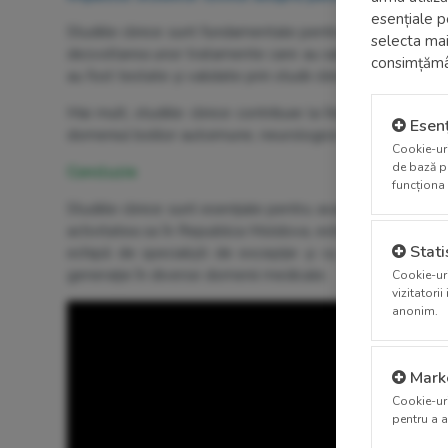
esențiale p
Studiile clinice sunt fundamentale pentru progresul medical
selecta mai
dezvoltarea unor tratamente care au salvat milioane de v
consimțămân
au fost testate și validate prin studii clinice.
Mai mult, studiile clinice contribuie la înțelegerea mai
Esenț
domeniul bolilor autoimune, neurologice și cardiovascula
Cookie-uri
de bază pr
Concluzie
funcționa 
Studiile clinice sunt esențiale pentru avansarea științe
activitatea sa în Republica Moldova, este un partener de î
Statis
echipă de specialiști de excepție și cu o abordare ri
generație în diverse domenii medicale.
Cookie-uri
vizitatori
anonim.
Mark
Cookie-uri
pentru a a