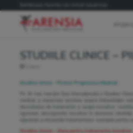
ÎMPREUNĂ PENTRU UN VIITOR SĂNĂTOS!
STUDII 
STUDIILE CLINICE –
Înapoi
Studiile clinice – Pilonul Progresului Medical
Pe 20 mai, marcăm Ziua Internațională a Studiilor Clini
medical și impactului acesteia asupra îmbunătățirii vieț
dezvoltarea de tratamente și terapii inovative, contribu
riguroasă, descoperirile inovative în domeniul sănătăți
siguranței și eficacității tratamentelor, esențiale pentru s
Studiile clinice – cheia pentru tratamente inovative