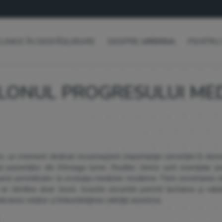
CLINICE ÎN DESFĂȘURARE
DESPRE
ARENSIA
PENTRU 
 PILONUL PROGRESULUI ME
ce, un moment dedicat recunoașterii importanței cercetării în dom
ii pacienților din întreaga lume. Studiile clinice sunt esențiale p
ind semnificativ la evoluția medicinii moderne. Fără cercetarea cl
i ar rămâne doar teorii. Aceste cercetări permit testarea și vali
alvarea vieților și îmbunătățirea calității acestora.