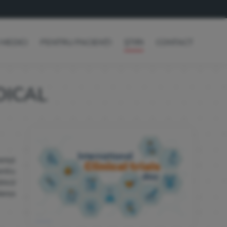
MEDICI
PENTRU PACIENȚI
ȘTIRI
CONTACT
DICAL
eniul
entru
inică
darea