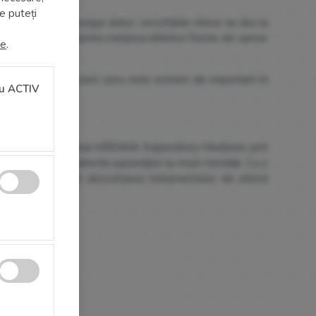
le puteți
cienților. De-a lungul anilor, cercetările clinice au dus la
piile utilizate pentru tratarea diferitor forme de cancer
te
.
ntru tratamente. Acest lucru este extrem de important în
u ACTIV
 salva vieți. Compania ARENSIA Exploratory Medicine, prin
e aduc beneficii directe pacienților la nivel mondial. Cu o
Permite cookie-uri statistice
 global, susținând dezvoltarea tratamentelor de ultimă
Permite cookie-uri de marketing