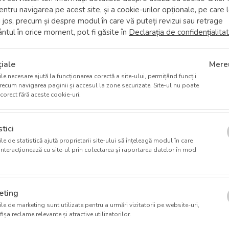
entru navigarea pe acest site, și a cookie-urilor opționale, pe care 
 și au un impact semnificativ asupra îmbunătățirii calității vieții pa
 jos, precum și despre modul în care vă puteți revizui sau retrage
ieți. De exemplu, în oncologie, multe dintre medicamentele și tera
tul în orice moment, pot fi găsite în
Declarația de confidențialita
 profundă a bolilor și la dezvoltarea abordărilor personalizate pe
iale
Mere
re, unde fiecare pacient poate răspunde diferit la tratament.
le necesare ajută la funcționarea corectă a site-ului, permițând funcții
ecum navigarea paginii și accesul la zone securizate. Site-ul nu poate
corect fără aceste cookie-uri.
i medicale și pentru descoperirea unor soluții terapeutice care pot
ncredere în realizarea unor cercetări clinice de înaltă calitate, car
tici
guroasă și etică, ARENSIA continuă să sprijine progresul medical
le de statistică ajută proprietarii site-ului să înțeleagă modul în care
i interacționează cu site-ul prin colectarea și raportarea datelor în mod
eting
le de marketing sunt utilizate pentru a urmări vizitatorii pe website-uri,
fișa reclame relevante și atractive utilizatorilor.