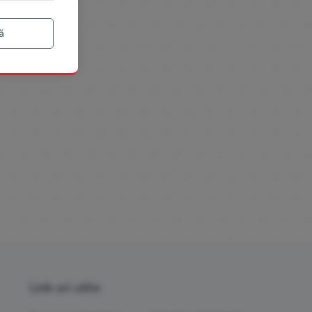
ă
Link-uri utile