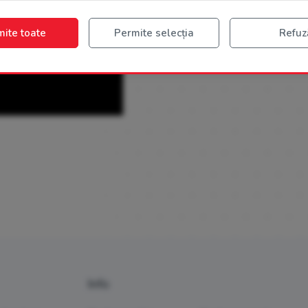
ite toate
Permite selecția
Refuz
Info