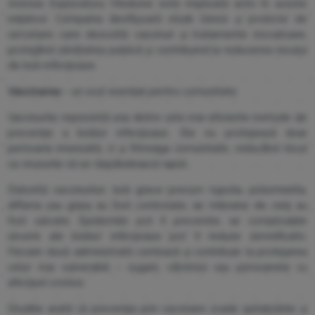
Arensia Exploratory Medicine este implicată activ în aceste
inițiative. Compania desfășoară studii clinice și proiecte de
cercetare care dezvoltă vaccinuri și tratamente inovatoare,
protejând sănătatea publică și contribuind la reducerea riscului
de boli infecțioase.
Vaccinarea
– un scut esențial pentru comunitate
Vaccinurile reprezintă una dintre cele mai eficiente metode de
prevenție a bolilor infecțioase. Ele nu protejează doar
persoana imunizată, ci și întreaga comunitate, reducând riscul
ca virusurile să se răspândească rapid.
Datorită vaccinurilor, boli grave precum rujeola, poliomielita,
difteria sau gripa au fost controlate, iar milioane de vieți au
fost salvate. Epidemiile pot fi prevenite, iar complicațiile
severe ale bolilor infecțioase pot fi reduse semnificativ.
Fiecare doză administrată contează și contribuie la protejarea
celor mai vulnerabili – sugarii, vârstnicii sau persoanele cu
afecțiuni cronice.
Studiile arată că prevenția prin vaccinare scade spitalizările și