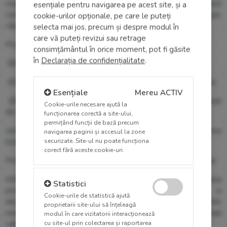
responsabilitate socială. Prin imunizare, fiecare persoană
esențiale pentru navigarea pe acest site, și a
contribuie la protejarea celor care nu pot fi vaccinați: copii,
cookie-urilor opționale, pe care le puteți
vârstnici și persoane cu sistem imunitar compromis.
selecta mai jos, precum și despre modul în
care vă puteți revizui sau retrage
Proiectele și studiile realizate de Arensia includ:
consimțământul în orice moment, pot fi găsite
în
Declarația de confidențialitate
.
☑️
Evaluarea eficienței programelor de imunizare;
☑️
Cercetări despre impactul noilor vaccinuri asupra populației;
Esențiale
Mereu ACTIV
☑️
Dezvoltarea de ghiduri și recomandări pentru profesioniștii
Cookie-urile necesare ajută la
din sănătate.
funcționarea corectă a site-ului,
permițând funcții de bază precum
Astfel, cercetarea medicală contribuie direct la reducerea
navigarea paginii și accesul la zone
securizate. Site-ul nu poate funcționa
bolilor prevenibile și la salvarea de vieți.
corect fără aceste cookie-uri.
Prevenția începe cu cunoaștere și comportamente sănătoase
Informarea corectă și prevenția responsabilă sunt cheia
Statistici
Permite cookie-uri sta
protecției împotriva bolilor infecțioase. Miturile și
Cookie-urile de statistică ajută
dezinformarea pot pune în pericol sănătatea comunității. Este
proprietarii site-ului să înțeleagă
esențial ca fiecare persoană să se bazeze pe informații
modul în care vizitatorii interacționează
cu site-ul prin colectarea și raportarea
validate științific și să adopte măsuri de prevenție eficiente: