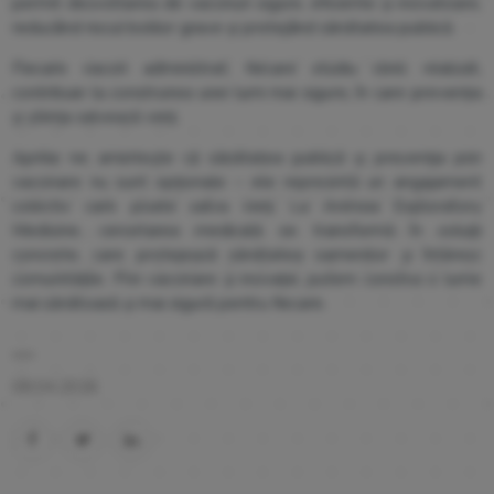
permit dezvoltarea de vaccinuri sigure, eficiente și inovatoare,
reducând riscul bolilor grave și protejând sănătatea publică.
Fiecare vaccin administrat, fiecare studiu clinic realizat,
contribuie la construirea unei lumi mai sigure, în care prevenția
și știința salvează vieți.
Aprilie ne amintește că sănătatea publică și prevenția prin
vaccinare nu sunt opționale – ele reprezintă un angajament
colectiv care poate salva vieți. La Arensia Exploratory
Medicine, cercetarea medicală se transformă în soluții
concrete, care protejează sănătatea oamenilor și întăresc
comunitățile. Prin vaccinare și inovație, putem construi o lume
mai sănătoasă și mai sigură pentru fiecare.
08.04.2026