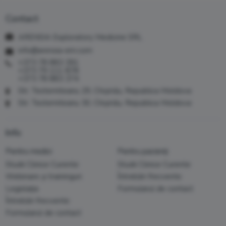
Contact
ARENSIA Exploratory Medicine SRL
info@arensia-em.com
+373 78 883 391
+373 79 111 878
+373 78 883 374
Str. Testemiteanu 29, Chișinău, Republica Moldova
Str. Testemiteanu 30, Chișinău, Republica Moldova
Info
Pentru medici
Pentru pacienți
Studii Clinice Curente
Studii Clinice Curente
Webinare și traininguri
Întrebări frecvente
Legislația
Formularul de contact
Întrebări frecvente
Formularul de contact