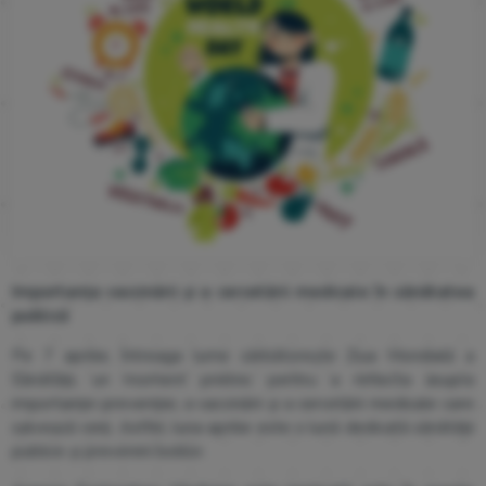
Importanța vaccinării și a cercetării medicale în sănătatea
publică
Pe 7 aprilie, întreaga lume sărbătorește Ziua Mondială a
Sănătății, un moment prielnic pentru a reflecta asupra
importanței prevenției, a vaccinării și a cercetării medicale care
salvează vieți. Astfel, luna aprilie este o lună dedicată sănătății
publice și prevenirii bolilor.