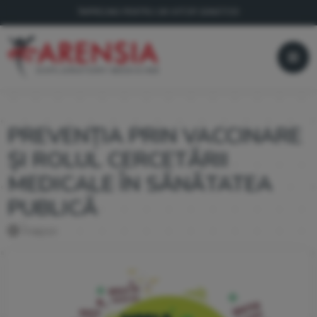
ÎMPREUNĂ PENTRU UN VIITOR SĂNĂTOS!
PREVENȚIA PRIN VACCINARE
ȘI ROLUL CERCETĂRII
MEDICALE ÎN SĂNĂTATEA
PUBLICĂ
Înapoi