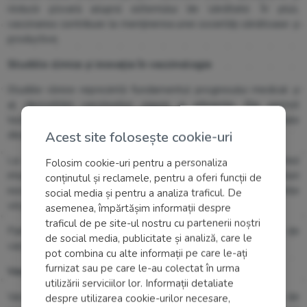
reduce povara asupra sistemului de sănătate. În plus,
vaccinarea contribuie la menținerea unei societăți sănătoase și
productive.
Studiile clinice și inovația în vaccinologie
Studiile clinice reprezintă fundamentul progresului medical și
al dezvoltării vaccinurilor sigure și eficiente. Ele permit
testarea atentă a noilor terapii și colectarea de date esențiale
Acest site folosește cookie-uri
despre eficiență și siguranță.
La
Arensia Exploratory Medicine
, studiile clinice în domeniul
Folosim cookie-uri pentru a personaliza
imunologiei au un impact direct asupra dezvoltării de vaccinuri
conținutul și reclamele, pentru a oferi funcții de
inovatoare, adaptate la nevoile pacienților și la provocările
social media și pentru a analiza traficul. De
virușilor și bacteriilor adaptați la condițiile actuale
asemenea, împărtășim informații despre
traficul de pe site-ul nostru cu partenerii noștri
Participarea la studiile clinice contribuie la dezvoltarea de
de social media, publicitate și analiză, care le
vaccinuri care salvează vieți și protejează comunități întregi.
pot combina cu alte informații pe care le-ați
furnizat sau pe care le-au colectat în urma
Vaccinarea – responsabilitate socială și prevenție
utilizării serviciilor lor. Informații detaliate
Vaccinarea nu este doar o alegere personală, ci un act de
despre utilizarea cookie-urilor necesare,