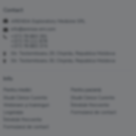
Contact
ARENSIA Exploratory Medicine SRL
info@arensia-em.com
+373 78 883 391
+373 79 111 878
+373 78 883 374
Str. Testemiteanu 29, Chișinău, Republica Moldova
Str. Testemiteanu 30, Chișinău, Republica Moldova
Info
Pentru medici
Pentru pacienți
Studii Clinice Curente
Studii Clinice Curente
Webinare și traininguri
Întrebări frecvente
Legislația
Formularul de contact
Întrebări frecvente
Formularul de contact