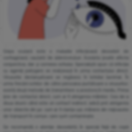
Gripa oculară este o maladie infecțioasă deosebit de
contagioasă, cauzată de adenovirusuri. Aceasta poate afecta
conjunctiva, dar și corneea ochiului. Specialiștii spun că infecția
cu agenții patogeni se realizează în urma contactului direct.
Virusurile declanșatoare se regăsesc în lichidul lacrimal. În
urma frecării ochilor de către persoana purtătoare a virusurilor,
există două metode de transmitere a acestora în mediu. Prima
ține de contactul direct, cum ar fi atingerea mâinilor. Cea de-a
doua atunci când este un contact indirect, adică prin atingerea
unor obiecte din jur, cum ar fi clanța ușii, mânere din mijloacele
de transport în comun, care sunt contaminate.
Se recomandă o atenție deosebită, în special față de copiii