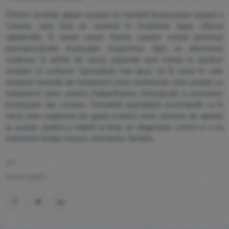
Printre urmările gripei oculare se numără încețoșarea ușoară a
corneei, care însă se vindecă în totalitate după câteva
săptămâni. În unele cazuri, foarte izolate, există pericolul
permanentizării încețoșării respective, fapt ce afectează
vederea. În astfel de cazuri, pacienții sunt tratați cu picături
oculare cu cortizon. Specialiștii mai spun, că în cazul în care
această metodă de tratament este ineficientă, este posibil un
tratament laser pentru îndepărtarea chirurgicală a punctelor
încețoșate ale corneei. Totodată specialiștii recomandă ca în
cazul unor suspiciuni de gripă oculară, este necesar de apelat
la oculist, pentru a stabili la timp un diagnostic corect și a nu
transmite boala, inclusiv membrilor familiei.
24.03.2023