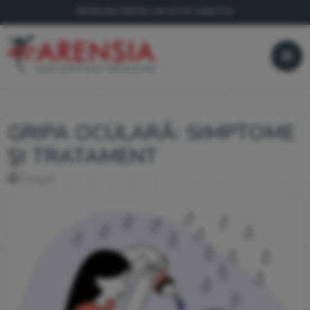
ÎMPREUNĂ PENTRU UN VIITOR SĂNĂTOS!
GRIPA OCULARĂ: SIMPTOME
ŞI TRATAMENT
Înapoi