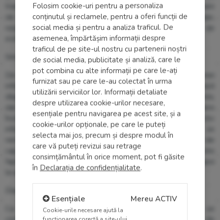
Folosim cookie-uri pentru a personaliza
transmiterea bolii. Potrivit specialiștilor, persoanele purtătoare
conținutul și reclamele, pentru a oferi funcții de
de adenovirusuri sunt contagioase în perioada de incubație,
social media și pentru a analiza traficul. De
respectiv 12 zile înainte de declanșarea simptomelor, de
asemenea, împărtășim informații despre
evitat intrarea în contact cu acestea.
traficul de pe site-ul nostru cu partenerii noștri
Simptomele gripei oculare
de social media, publicitate și analiză, care le
pot combina cu alte informații pe care le-ați
De regulă, acestea, în perioada acută se aseamănă unei
furnizat sau pe care le-au colectat în urma
inflamații clasice a țesutului conjunctiv, fapt ce îngreunează
utilizării serviciilor lor. Informații detaliate
diagnosticul. Printre simptomele tipice se numără: înroșirea,
despre utilizarea cookie-urilor necesare,
dar și lăcrimarea ochilor, senzația de mâncărime, vedere
esențiale pentru navigarea pe acest site, și a
încețoșată, sensibilitate sporită la lumină, țesut conjunctiv
cookie-urilor opționale, pe care le puteți
inflamat, noduli limfatici inflamați. Pe lângă acestea, se
selecta mai jos, precum și despre modul în
remarcă și simptomele similare gripei, precum: febră, dureri de
care vă puteți revizui sau retrage
cap, dureri de membre. Un aspect tipic al gripei oculare este
consimțământul în orice moment, pot fi găsite
faptul că simptomele se resimt mai întâi la un ochi și abia apoi
în
Declarația de confidențialitate
.
la al doilea.
Diagnostic: gripă oculară sau conjunctivită?
Esențiale
Mereu ACTIV
Ca urmare a similitudinii simptomelor, adesea medicii se
Cookie-urile necesare ajută la
confruntă cu dificultăți în deosebirea gripei oculare de
funcționarea corectă a site-ului,