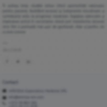
În același timp, studiile clinice oferă oportunități valoroase
pentru pacienți, facilitând accesul la tratamente inovatoare și
contribuind activ la progresul medicinei. Îngrijirea adecvată și
implicarea activă în cercetarea clinică pot transforma sezonul
rece într-o perioadă mai ușor de gestionat, chiar și pentru cei
cu boli cronice.
18.12.2025
Contact
ARENSIA Exploratory Medicine SRL
info@arensia-em.com
+373 78 883 391
+373 79 111 878