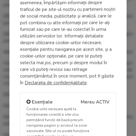
asemenea, împărtășim informații despre
perioadă;
traficul de pe site-ul nostru cu partenerii noștri
de social media, publicitate și analiză, care le
☑️
Evitați eforturile fizice intense în aer rece, precum ridicarea
pot combina cu alte informații pe care le-ați
greutăților curățatul zăpezii;
furnizat sau pe care le-au colectat în urma
☑️
Nu neglijați medicația prescrisă și controalele cardiologice
utilizării serviciilor lor. Informații detaliate
periodice.
despre utilizarea cookie-urilor necesare,
esențiale pentru navigarea pe acest site, și a
Artritele și durerile reumatologice
: de ce „dor oasele” iarna
cookie-urilor opționale, pe care le puteți
selecta mai jos, precum și despre modul în
Mulți pacienți cu afecțiuni reumatologice — precum
care vă puteți revizui sau retrage
osteoartrita, poliartrita reumatoidă sau alte forme de
consimțământul în orice moment, pot fi găsite
reumatism — observă o intensificare a simptomelor în sezonul
în
Declarația de confidențialitate
.
rece. Acest fenomen este explicat prin mai mulți factori:
☑️
temperaturile scăzute favorizează rigiditatea articulară;
Esențiale
Mereu ACTIV
☑️
variațiile de presiune atmosferică pot declanșa dureri;
Cookie-urile necesare ajută la
funcționarea corectă a site-ului,
☑️
mușchii se contractă mai mult la frig, crescând disconfortul
permițând funcții de bază precum
articular.
navigarea paginii și accesul la zone
securizate. Site-ul nu poate funcționa
Recomandări pentru pacienți