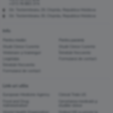
+373 78 883 374
Str. Testemiteanu 29, Chișinău, Republica Moldova
Str. Testemiteanu 30, Chișinău, Republica Moldova
Info
Pentru medici
Pentru pacienți
Studii Clinice Curente
Studii Clinice Curente
Webinare și traininguri
Întrebări frecvente
Legislația
Formularul de contact
Întrebări frecvente
Formularul de contact
Link-uri utile
European Medicine Agency
Clinical Trials US
Food and Drug
Cercetarea medicală şi
Administration
studiile clinice
World Health Organization
Ordinul MS cu privire la