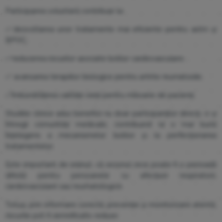
Participarea voluntară contribuie la:
✅
dezvoltarea unor tratamente mai eficiente pentru astm și
BPOC;
✅
reducerea riscurilor asociate bolilor cardiovasculare;
✅
avansarea terapiilor biologice pentru artrite reumatoide;
✅
îmbunătățirea calității vieții pentru milioane de pacienți.
Studiile clinice aduc beneficii nu doar participanților direcți, ci și
întregii comunități medicale, contribuind la o mai bună
înțelegere a mecanismelor bolilor și la perfecționarea
tratamentelor.
Este important de reținut, că sezonul rece poate fi o perioadă
dificilă pentru persoanele cu afecțiuni respiratorii,
cardiovasculare sau reumatologice.
Totuși, prin informare corectă, prevenție și monitorizare atentă,
riscurile pot fi semnificativ reduse.