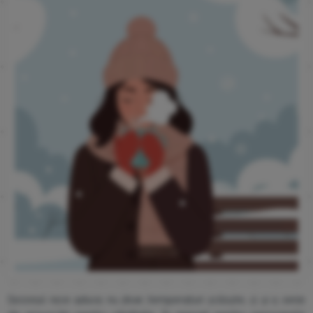
Sezonul rece aduce nu doar temperaturi scăzute, ci și o serie