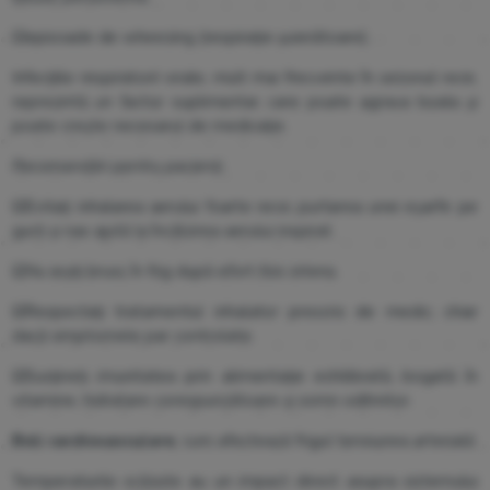
☑️
episoade de wheezing (respirație șuierătoare).
Infecțiile respiratorii virale, mult mai frecvente în sezonul rece,
reprezintă un factor suplimentar care poate agrava boala și
poate crește necesarul de medicație.
Recomandări pentru pacienți
☑️
Evitați inhalarea aerului foarte rece; purtarea unei eșarfe pe
gură și nas ajută la încălzirea aerului inspirat.
☑️
Nu ieșiți brusc în frig după efort fizic intens.
☑️
Respectați tratamentul inhalator prescris de medic, chiar
dacă simptomele par controlate.
☑️
Susțineți imunitatea prin alimentație echilibrată, bogată în
vitamine, hidratare corespunzătoare și somn odihnitor.
Boli cardiovasculare
: cum afectează frigul tensiunea arterială
Temperaturile scăzute au un impact direct asupra sistemului