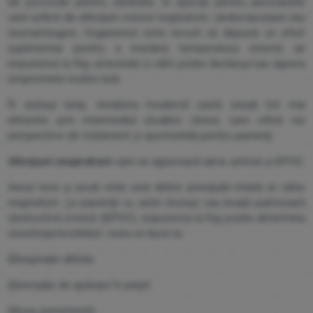
de provocări pentru sănătate, în special pentru persoanele
care suferă de afecțiuni cronice respiratorii, cardiovasculare sau
reumatologice. Organismul este nevoit să depună un efort
suplimentar pentru a menține temperatura internă, iar
expunerea la frig, umezeală și vânt poate declanșa sau agrava
simptomele multor boli.
În același timp, medicina modernă caută soluții tot mai
eficiente prin intermediul studiilor clinice, care oferă noi
perspective de tratament și oportunități pentru pacienți.
Afecțiuni respiratorii
care se agravează iarna: astmul și BPOC
Aerul rece și uscat este unul dintre principalii iritanți ai căilor
respiratorii. La pacienții cu astm bronșic sau boală pulmonară
obstructivă cronică (BPOC), expunerea la frig poate determina
constricția bronhiilor, ceea ce duce la:
☑️
respirație dificilă;
☑️
senzație de apăsare în piept;
☑️
tuse persistentă;