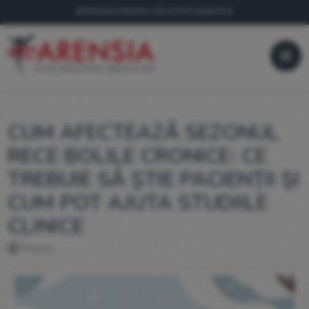
ÎMPREUNĂ PENTRU UN VIITOR SĂNĂTOS!
CUM AFECTEAZĂ SEZONUL
RECE BOLILE CRONICE: CE
TREBUIE SĂ ȘTIE PACIENȚII ȘI
CUM POT AJUTA STUDIILE
CLINICE
Înapoi