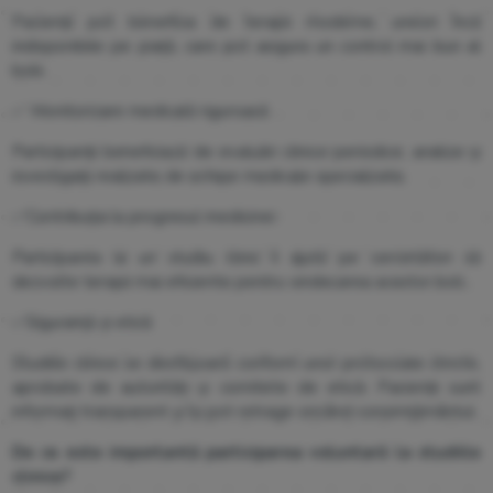
Pacienții pot beneficia de terapii moderne, uneori încă
indisponibile pe piață, care pot asigura un control mai bun al
bolii.
✅
Monitorizare medicală riguroasă
Participanții beneficiază de evaluări clinice periodice, analize și
investigații realizate de echipe medicale specializate.
✅
Contribuția la progresul medicinei
Participarea la un studiu clinic îi ajută pe cercetători să
dezvolte terapii mai eficiente pentru vindecarea acestor boli.
✅
Siguranță și etică
Studiile clinice se desfășoară conform unor protocoale stricte,
aprobate de autorități și comitete de etică. Pacienții sunt
informați transparent și își pot retrage oricând consimțământul.
De ce este importantă participarea voluntară la studiile
clinice?