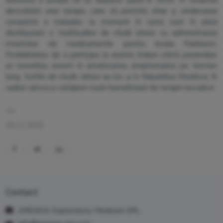
acestora e posibil să se dubleze până în 2030. În vederea
dezvoltării unei terapii, care să permită chiar și vindecarea
completă a maladiei, la moment în lume sunt în plină
desfășurare o multitudine de studii clinice cu administrarea
mostrelor de medicamente pentru boala Parkinson.
Posibilitatea de a participa la aceste trialuri oferă pacienților
un beneficiu enorm în ameliorarea simptomaticii pe termen
lung. Astfel de studii clinice au loc și in Republica Moldova, în
cadrul cărora și cetățenii noștri beneficiază de terapii inovative.
19.11.2021
Contact
ARENSIA Exploratory Medicine SRL