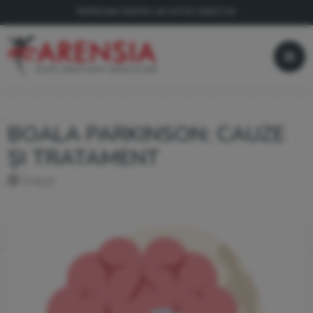
ÎMPREUNĂ PENTRU UN VIITOR SĂNĂTOS!
BOALA PARKINSON: CAUZE
ȘI TRATAMENT
Înapoi