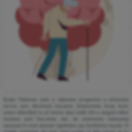
Boala Parkinson este o tulburare progresivă a sistemului
nervos care afectează mișcarea. Simptomele încep încet,
uneori debutând cu un tremur abia vizibil, într-o singură mână.
Acestea sunt frecvente, dar, de asemenea, tulburarea
cauzează în mod obișnuit rigiditatea sau încetinirea mișcării. În