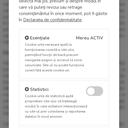
selecta mai jos, precum și despre modul în
motivației. Consultația unui specialist la timp, prin prescrierea
care vă puteți revizui sau retrage
unui tratament medicamentos corect, poate ameliora sau chiar
consimțământul în orice moment, pot fi găsite
poate duce la dispariția simptomelor. E de remarcat faptul că,
în
Declarația de confidențialitate
.
în stadii tardive apar probleme de mestecat și înghițire. La fel
pot apărea și tulburări de somn, probleme de a controla urina
sau dificultăți de urinare, constipație, datorită unui tact digestiv
Esențiale
Mereu ACTIV
mai lent.
Cookie-urile necesare ajută la
funcționarea corectă a site-ului,
Diagnosticul și tratamentul maladiei
permițând funcții de bază precum
navigarea paginii și accesul la zone
Este important sa fi făcut un diagnostic exact cât mai curând
securizate. Site-ul nu poate funcționa
posibil. Anumite teste medicale, precum și răspunsul la
corect fără aceste cookie-uri.
tratamentul medicamentos, pot ajuta la distingerea lor de
boala Parkinson. In prezent nu există teste de sânge sau de
laborator pentru a diagnostica cazurile de boala Parkinson
Statistici
Permite cookie-uri sta
nongenetică. Diagnosticul se bazează pe istoricul medical al
Cookie-urile de statistică ajută
unei persoane, pe un examen neurologic, dar și pe investigații
proprietarii site-ului să înțeleagă
modul în care vizitatorii interacționează
imagistice (PET-scan). Îmbunătățirea după inițierea medicației
cu site-ul prin colectarea și raportarea
este un alt semn important al bolii Parkinson.
datelor în mod anonim.
Deși nu există un tratament curativ pentru această maladie,