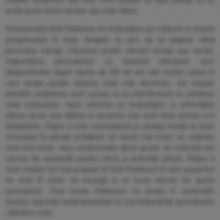
stadiile incipiente ale bolii, este posibil ca fața omului să nu
arate prea multe semne sau chiar deloc.
Simptomele bolii Parkinson se înrăutățesc pe măsură ce starea
progresează în timp. Brațele nu pot să se legene când
persoana merge. Discursul poate deveni moale sau neclar.
Majoritatea persoanelor cu această afecțiune sunt
diagnosticate după vârsta de 60 de ani, dar există cazuri în
care boala poate debuta mult mai devreme. De regulă,
primele simptome sunt ușoare şi nu interferează cu calitatea
vieții bolnavului. Apoi acestea se înrăutățesc și activitățile
zilnice devin mai dificile și necesită mai mult timp pentru a fi
îndeplinite. Etapa 3 este echivalentă cu stadiul mediu al bolii.
Persoana își pierde echilibrul, se mișcă mai încet, iar căderile
sunt frecvente. Apoi simptomele devin grave, iar individul are
nevoie de asistență pentru mers și activităţi zilnice. Etapa 5
este stadiul cel mai avansat al bolii Parkinson în care pacientul
nu este în state să meargă și va avea nevoie de ajutor
permanent. Deși boala Parkinson nu poate fi vindecată,
acestor pacienți medicamentele le pot îmbunătăți semnificativ
calitatea vieții.