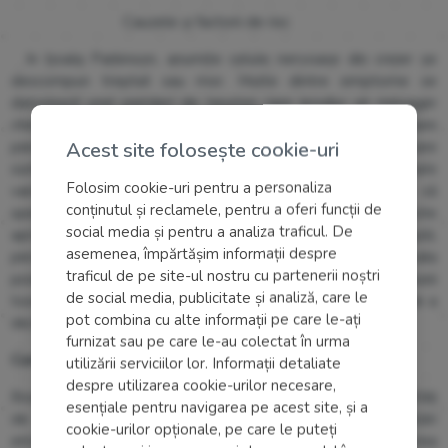
Cauzele și factorii de risc
In boala Parkinson, anumite celule nervoase din creier se
descompun treptat sau mor. Multe dintre simptome se
datorează unei pierderi de neuroni care produc un mesager
chimic în creier numit dopamină. Cu cât este mai mare
Acest site folosește cookie-uri
pierderea dopaminei, cu atât simptomele legate de mișcare
sunt mai rele. Progresia bolii Parkinson și gradul de afectare
Folosim cookie-uri pentru a personaliza
variază de la persoană la persoană, iar studiile arată că
conținutul și reclamele, pentru a oferi funcții de
speranța de viată pentru persoanele bolnave este
social media și pentru a analiza traficul. De
aproximativ aceeași cu populația generală. De regulă,
asemenea, împărtășim informații despre
persoanele tinere dezvoltă rar această maladie, iar boala
traficul de pe site-ul nostru cu partenerii noștri
poate fi transmisă prin ereditate sau obținută în urma acțiunii
de social media, publicitate și analiză, care le
toxice a anumitor substanțe. Bărbații au mai multe șanse de a
pot combina cu alte informații pe care le-ați
dezvolta această maladie decât femeile.
furnizat sau pe care le-au colectat în urma
Complicațiile bolii
utilizării serviciilor lor. Informații detaliate
despre utilizarea cookie-urilor necesare,
Boala Parkinson este adesea însoțita de demență și dificultăți
esențiale pentru navigarea pe acest site, și a
de gândire, depresie și schimbări emoționale. Schimbări
cookie-urilor opționale, pe care le puteți
emoționale, cum ar fi: teama, anxietatea sau pierderea