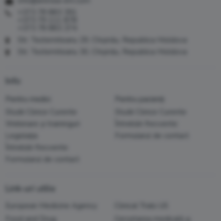
info@arensia-em.com
+373 78 883 391
+373 79 111 878
+373 78 883 374
Str. Testemiteanu 29, Chișinău, Republica Moldova
Str. Testemiteanu 30, Chișinău, Republica Moldova
Info
Pentru medici
Pentru pacienți
Studii Clinice Curente
Studii Clinice Curente
Webinare și traininguri
Întrebări frecvente
Legislația
Formularul de contact
Întrebări frecvente
Formularul de contact
Link-uri utile
European Medicine Agency
Clinical Trials US
Food and Drug
Cercetarea medicală şi